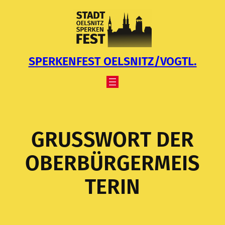
Zum
Inhalt
springen
SPERKENFEST OELSNITZ/VOGTL.
GRUSSWORT DER O
BERBÜRGERMEIST
ERIN